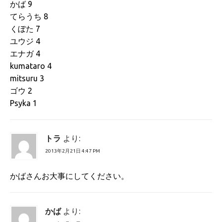
かば 9
てらうち 8
くぼた 7
ユウジ 4
エナガ 4
kumataro 4
mitsuru 3
ゴウ 2
Psyka 1
トラ
より:
2013年2月21日 4:47 PM
かばさんお大事にしてください。
かば
より: