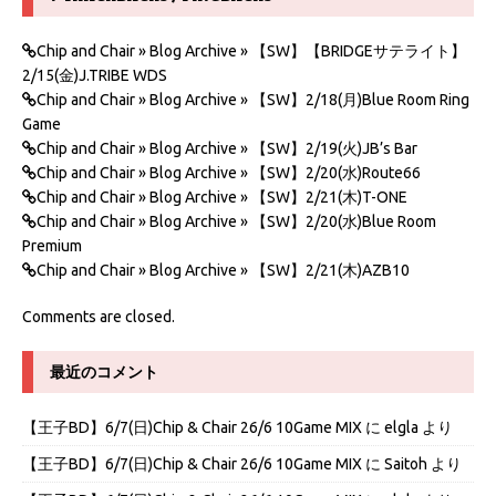
Chip and Chair » Blog Archive » 【SW】【BRIDGEサテライト】
2/15(金)J.TRIBE WDS
Chip and Chair » Blog Archive » 【SW】2/18(月)Blue Room Ring
Game
Chip and Chair » Blog Archive » 【SW】2/19(火)JB’s Bar
Chip and Chair » Blog Archive » 【SW】2/20(水)Route66
Chip and Chair » Blog Archive » 【SW】2/21(木)T-ONE
Chip and Chair » Blog Archive » 【SW】2/20(水)Blue Room
Premium
Chip and Chair » Blog Archive » 【SW】2/21(木)AZB10
Comments are closed.
最近のコメント
【王子BD】6/7(日)Chip & Chair 26/6 10Game MIX
に
elgla
より
【王子BD】6/7(日)Chip & Chair 26/6 10Game MIX
に
Saitoh
より