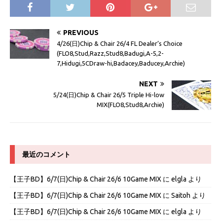
PREVIOUS
4/26(日)Chip & Chair 26/4 FL Dealer’s Choice
(FLO8,Stud,Razz,Stud8,Badugi,A-5,2-
7,Hidugi,5CDraw-hi,Badacey,Baducey,Archie)
NEXT
5/24(日)Chip & Chair 26/5 Triple Hi-low
MIX(FLO8,Stud8,Archie)
最近のコメント
【王子BD】6/7(日)Chip & Chair 26/6 10Game MIX
に
elgla
より
【王子BD】6/7(日)Chip & Chair 26/6 10Game MIX
に
Saitoh
より
【王子BD】6/7(日)Chip & Chair 26/6 10Game MIX
に
elgla
より