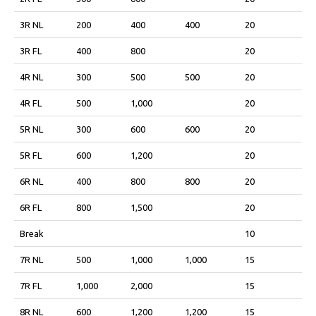
3R NL
200
400
400
20
3R FL
400
800
20
4R NL
300
500
500
20
4R FL
500
1,000
20
5R NL
300
600
600
20
5R FL
600
1,200
20
6R NL
400
800
800
20
6R FL
800
1,500
20
Break
10
7R NL
500
1,000
1,000
15
7R FL
1,000
2,000
15
8R NL
600
1,200
1,200
15