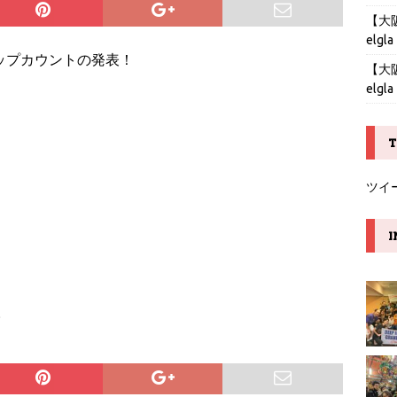
【大阪】
elgla
ay1Cチップカウントの発表！
【大阪】
elgla
T
ツイ
I
。