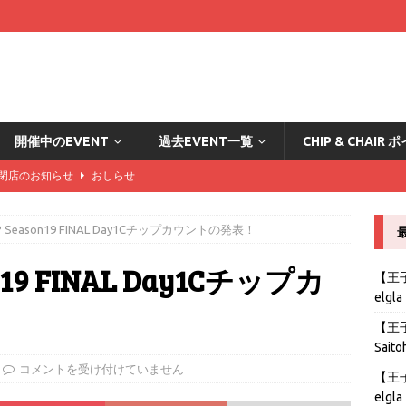
開催中のEVENT
過去EVENT一覧
CHIP & CHAI
DA閉店のお知らせ
おしらせ
ード2倍の方々はこちら
おしらせ
IGP Season19 FINAL Day1Cチップカウントの発表！
カード2倍の方々はこちら
おしらせ
on19 FINAL Day1Cチップカ
ード2倍の方々はこちら
おしらせ
【王子B
elgla
stの導入とリングゲームのおしらせ
おしらせ
【王子B
Saito
コメントを受け付けていません
【王子B
elgla