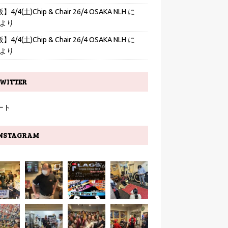
4/4(土)Chip & Chair 26/4 OSAKA NLH
に
より
4/4(土)Chip & Chair 26/4 OSAKA NLH
に
より
WITTER
ート
NSTAGRAM