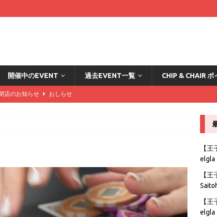
開催中のEVENT
過去EVENT一覧
CHIP & CHAI
DA閉店のお知らせ
おしらせ
ード2倍の方々はこちら
おしらせ
カード2倍の方々はこちら
おしらせ
ード2倍の方々はこちら
おしらせ
【王子B
elgla
stの導入とリングゲームのおしらせ
おしらせ
【王子B
Saito
【王子B
elgla