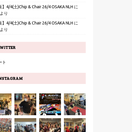
4/4(土)Chip & Chair 26/4 OSAKA NLH
に
より
4/4(土)Chip & Chair 26/4 OSAKA NLH
に
より
WITTER
ート
NSTAGRAM