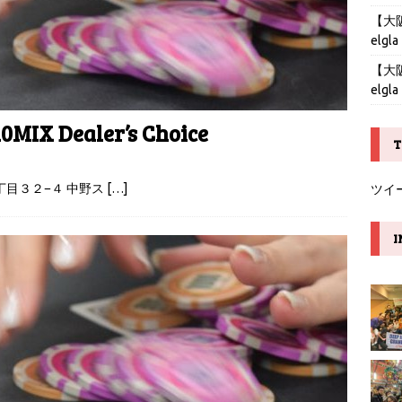
【大阪】
elgla
【大阪】
elgla
10MIX Dealer’s Choice
T
５丁目３２−４ 中野ス
[…]
ツイ
I