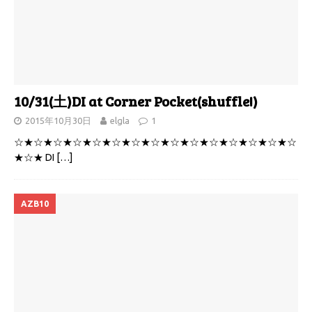
10/31(土)DI at Corner Pocket(shuffle!)
2015年10月30日
elgla
1
☆★☆★☆★☆★☆★☆★☆★☆★☆★☆★☆★☆★☆★☆★☆
★☆★ DI
[…]
AZB10