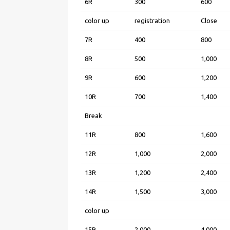
6R
300
600
color up
registration
Close
7R
400
800
8R
500
1,000
9R
600
1,200
10R
700
1,400
Break
11R
800
1,600
12R
1,000
2,000
13R
1,200
2,400
14R
1,500
3,000
color up
15R
2,000
4,000