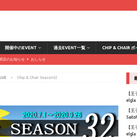
開催中のEVENT
過去EVENT一覧
CHIP & CHAI
DA閉店のお知らせ
おしらせ
ード2倍の方々はこちら
おしらせ
GUE
Chip & Chair Season32
カード2倍の方々はこちら
おしらせ
ード2倍の方々はこちら
おしらせ
【王子B
elgla
stの導入とリングゲームのおしらせ
おしらせ
【王子B
Saito
【王子B
elgla