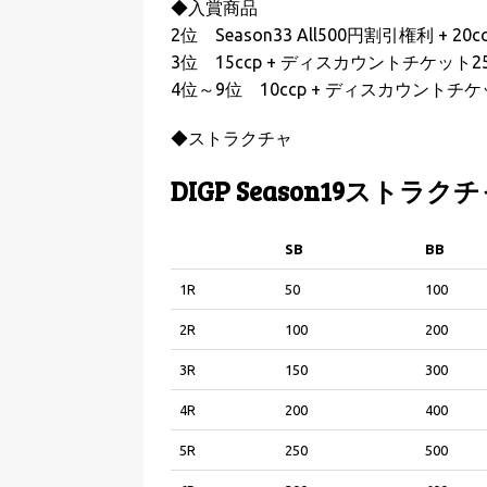
◆入賞商品
2位 Season33 All500円割引権利 + 
3位 15ccp + ディスカウントチケット2
4位～9位 10ccp + ディスカウントチケ
◆ストラクチャ
DIGP Season19ストラク
SB
BB
SB
BB
1R
50
100
2R
100
200
3R
150
300
4R
200
400
5R
250
500