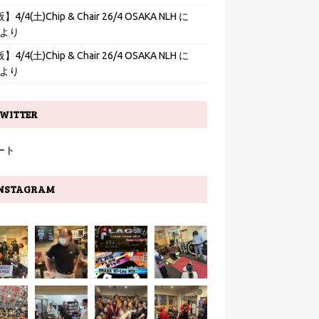
4/4(土)Chip & Chair 26/4 OSAKA NLH
に
より
4/4(土)Chip & Chair 26/4 OSAKA NLH
に
より
WITTER
ート
NSTAGRAM