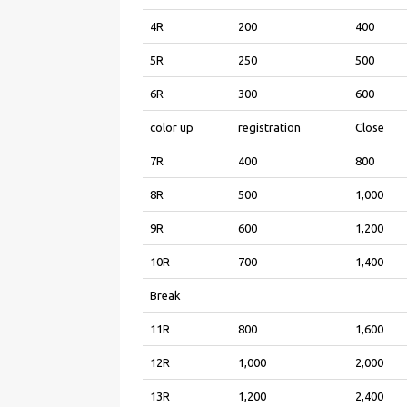
4R
200
400
5R
250
500
6R
300
600
color up
registration
Close
7R
400
800
8R
500
1,000
9R
600
1,200
10R
700
1,400
Break
11R
800
1,600
12R
1,000
2,000
13R
1,200
2,400