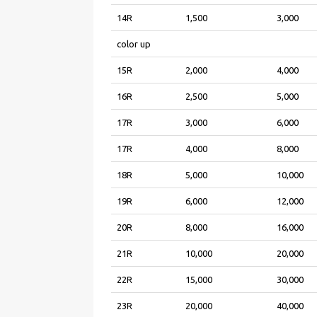
14R
1,500
3,000
color up
15R
2,000
4,000
16R
2,500
5,000
17R
3,000
6,000
17R
4,000
8,000
18R
5,000
10,000
19R
6,000
12,000
20R
8,000
16,000
21R
10,000
20,000
22R
15,000
30,000
23R
20,000
40,000