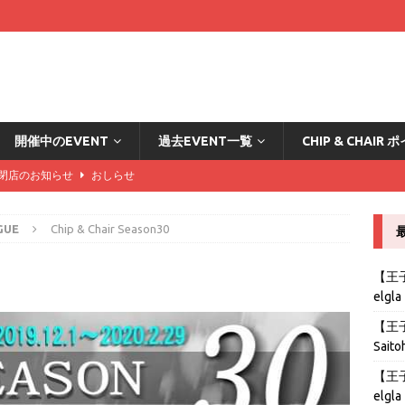
開催中のEVENT
過去EVENT一覧
CHIP & CHAI
DA閉店のお知らせ
おしらせ
ード2倍の方々はこちら
おしらせ
GUE
Chip & Chair Season30
カード2倍の方々はこちら
おしらせ
ード2倍の方々はこちら
おしらせ
【王子B
elgla
stの導入とリングゲームのおしらせ
おしらせ
【王子B
Saito
【王子B
elgla