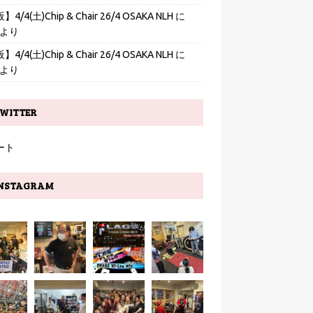
4/4(土)Chip & Chair 26/4 OSAKA NLH
に
より
4/4(土)Chip & Chair 26/4 OSAKA NLH
に
より
WITTER
ート
NSTAGRAM