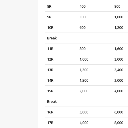
8R
400
800
9R
500
1,000
10R
600
1,200
Break
11R
800
1,600
12R
1,000
2,000
13R
1,200
2,400
14R
1,500
3,000
15R
2,000
4,000
Break
16R
3,000
6,000
17R
4,000
8,000