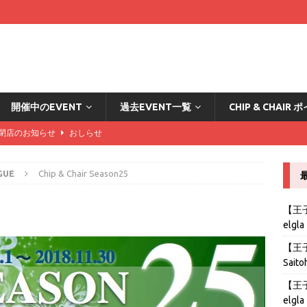
開催中のEVENT
過去EVENT一覧
CHIP & CHAI
DA閉店のお知らせ
おしらせ
ード2倍の方々はこちら
おしらせ
GUE
Chip & Chair Season25
カード2倍の方々はこちら
おしらせ
ード2倍の方々はこちら
おしらせ
【王子B
elgla
stの導入とリングゲームのおしらせ
おしらせ
【王子B
Saito
【王子B
elgla