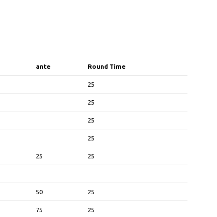
ante
Round Time
ante
Round Time
25
25
25
25
25
25
50
25
75
25