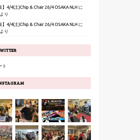
4/4(土)Chip & Chair 26/4 OSAKA NLH
に
より
4/4(土)Chip & Chair 26/4 OSAKA NLH
に
より
WITTER
ート
NSTAGRAM