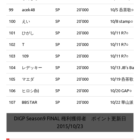
99
acek48
5P
20'000
10/5 呑茶歌○
100
えい
5P
20'000
10/8 stamp○
101
ひがし
5P
20'000
10/11 R7○
102
T
5P
20'000
10/11 R7○
103
109
5P
20'000
10/11 R7○
104
レデッキー
5P
20'000
10/13 JB’s Bar○
105
マエダ
5P
20'000
10/19 呑茶歌○
106
ヒロシ(b)
5P
20'000
10/20 GAP○
107
BBSTAR
5P
20'000
10/22 華山派○
DIGP Season9 FINAL 権利獲得者 ポイント更新日
2015/10/23