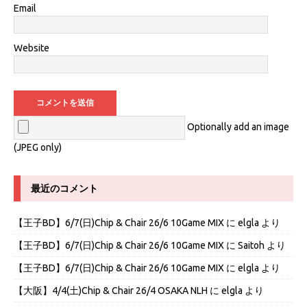
Email
Website
Optionally add an image
(JPEG only)
最近のコメント
【王子BD】6/7(日)Chip & Chair 26/6 10Game MIX
に
elgla
より
【王子BD】6/7(日)Chip & Chair 26/6 10Game MIX
に
Saitoh
より
【王子BD】6/7(日)Chip & Chair 26/6 10Game MIX
に
elgla
より
【大阪】4/4(土)Chip & Chair 26/4 OSAKA NLH
に
elgla
より