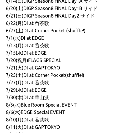
6/14(日)DIGP Season8 FINAL Day1A サイド
6/20(土)DIGP Season8 FINAL Day1B サイド
6/21(日)DIGP Season8 FINAL Day2 サイド
6/22(月)DI at 呑茶歌
6/27(土)DI at Corner Pocket (shuffle!)
7/1(水)DI at EDGE
7/13(月)DI at 呑茶歌
7/15(水)DI at EDGE
7/20(祝月)FLAGS SPECIAL
7/21(火)DI at GAPTOKYO
7/25(土)DI at Corner Pocket(shuffle!)
7/27(月)DI at 呑茶歌
7/29(水)DI at EDGE
7/30(木)DI at 華山派
8/5(水)Blue Room Special EVENT
8/6(木)EDGE Special EVENT
8/10(月)DI at 呑茶歌
8/11(火)DI at GAPTOKYO