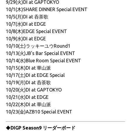
9/29(火)DI at GAPTOKYO
10/1(木)SHARE DINNER Special EVENT
10/5(月)DI at 呑茶歌
10/7(水)DI at EDGE
10/8(木)EDGE Special EVENT
10/9(水)DI at EDGE
10/10(土)ラッキーユウRound1
10/13(火)JB’s Bar Special EVENT
10/14(水)Blue Room Special EVENT
10/15(木)DI at 華山派
10/17(土)DI at EDGE Special
10/19(月)DI at 呑茶歌
10/20(火)DI at GAPTOKYO
10/21(水)DI at EDGE
10/22(木)DI at 華山派
10/23(金)AZB10 Special EVENT
◆
DIGP Season9 リーダーボード