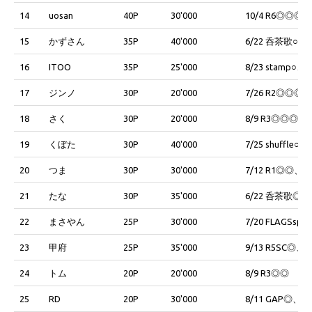
14
uosan
40P
30'000
10/4 R6◎◎◎、1
15
かずさん
35P
40'000
6/22 呑茶歌○、8
16
ITOO
35P
25'000
8/23 stamp○、
17
ジンノ
30P
20'000
7/26 R2◎◎◎
18
さく
30P
20'000
8/9 R3◎◎◎
19
くぼた
30P
40'000
7/25 shuffle
20
つま
30P
30'000
7/12 R1◎◎、8/2
21
たな
30P
35'000
6/22 呑茶歌◎、8
22
まさやん
25P
30'000
7/20 FLAGSsp
23
甲府
25P
35'000
9/13 R5SC◎、1
24
トム
20P
20'000
8/9 R3◎◎
25
RD
20P
30'000
8/11 GAP◎、8/