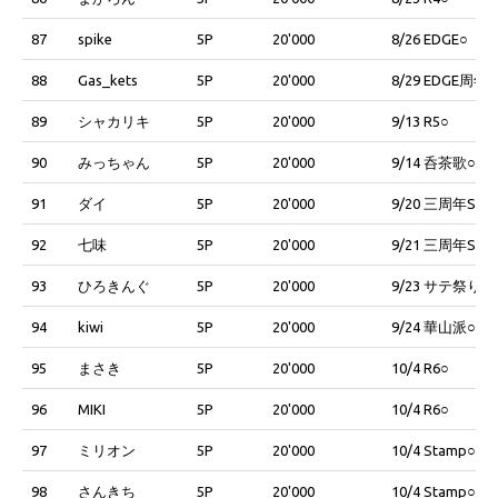
87
spike
5P
20'000
8/26 EDGE○
88
Gas_kets
5P
20'000
8/29 EDGE周年○
89
シャカリキ
5P
20'000
9/13 R5○
90
みっちゃん
5P
20'000
9/14 呑茶歌○
91
ダイ
5P
20'000
9/20 三周年SC○
92
七味
5P
20'000
9/21 三周年SC○
93
ひろきんぐ
5P
20'000
9/23 サテ祭り○
94
kiwi
5P
20'000
9/24 華山派○
95
まさき
5P
20'000
10/4 R6○
96
MIKI
5P
20'000
10/4 R6○
97
ミリオン
5P
20'000
10/4 Stamp○
98
さんきち
5P
20'000
10/4 Stamp○