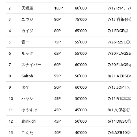
2
天婦羅
105P
80'000
7/12 R1○、7/2
3
ユウジ
90P
75'000
7/13 呑茶歌◎、7/
4
カイジ
80P
65'000
7/1 EDGE◎、7/
5
音一
75P
55'000
7/26 R2SC◎、
6
ルック
65P
55'000
7/20 FLAGSsp
7
スナイパー
60P
60'000
7/20 FLAGSsp
8
Saitoh
55P
50'000
8/21 AZBSE○、
9
タケ
50P
60'000
7/13 JOPT○、7
10
ハヤシ
45P
30'000
7/12 R1◎◎◎、8
11
ゆうすけ
45P
45'000
8/1 久保谷◎、8/9
12
shinkichi
45P
50'000
6/14 DI8SC◎、
13
ごんた
40P
40'000
7/6 AZB10◎、7