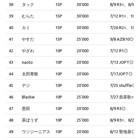
38
タック
15P
30'000
8/9 R3○、8/9 S
39
むらた
15P
30'000
7/12 R1○、10/1
40
カミ
15P
30'000
7/26 R2○、10/1
41
やすだ
15P
25'000
9/8 AZB10◎、
42
やざわ
10P
20'000
7/12 R1◎
43
naoto
10P
20'000
7/13 JOPT◎
44
太田胃散
10P
20'000
7/17JOPT◎
45
デジ
10P
20'000
7/25 shuffle◎
46
Blackie
10P
25'000
7/27 呑茶歌○、8/
47
恩田
10P
20'000
8/9 R3◎
48
茶ぼうず
10P
25'000
8/9 R3○、8/23 
49
ウソジーニアス
10P
20'000
8/12 聖地昼◎