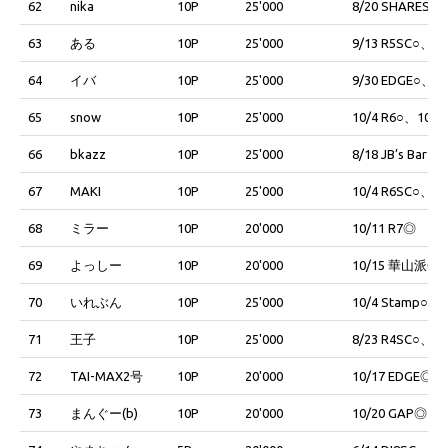
62
nika
10P
25'000
8/20 SHARESE○
63
ある
10P
25'000
9/13 R5SC○、10
64
イバ
10P
25'000
9/30 EDGE○、10
65
snow
10P
25'000
10/4 R6○、10/4
66
bkazz
10P
25'000
8/18 JB’s Bar○
67
MAKI
10P
25'000
10/4 R6SC○、10
68
ミラー
10P
20'000
10/11 R7◎
69
よっしー
10P
20'000
10/15 華山派◎
70
いれぶん
10P
25'000
10/4 Stamp○、1
71
王子
10P
25'000
8/23 R4SC○、10
72
TAI-MAX2号
10P
20'000
10/17 EDGE◎
73
まんぐー(b)
10P
20'000
10/20 GAP◎