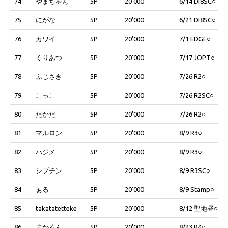
74
やまちゃん
5P
20'000
6/14 DI8SC○
75
にがな
5P
20'000
6/21 DI8SC○
76
カワイ
5P
20'000
7/1 EDGE○
77
くりあつ
5P
20'000
7/17 JOPT○
78
ふじさき
5P
20'000
7/26 R2○
79
こっこ
5P
20'000
7/26 R2SC○
80
たかだ
5P
20'000
7/26 R2○
81
マルロン
5P
20'000
8/9 R3○
82
ハジメ
5P
20'000
8/9 R3○
83
シブチン
5P
20'000
8/9 R3SC○
84
ぁる
5P
20'000
8/9 Stamp○
85
takatatetteke
5P
20'000
8/12 聖地昼○
86
まかろん
5P
20'000
8/23 R4○