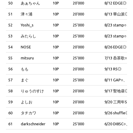
50
あぁちゃん
10P
20'000
8/12 EDGE◎
51
津々浦
10P
20'000
8/13 華山派◎
52
Yoshi_s
10P
25'000
8/23 stamp○、8
53
みたらし
10P
25'000
8/23 stamp○、8
54
NOSE
10P
20'000
8/26 EDGE◎
55
mitsuru
10P
25'000
7/13 呑茶歌○、9/
56
もも
10P
20'000
9/13 R5◎
57
まぐ
10P
25'000
8/11 GAP○、9/1
58
りゅうのすけ
10P
20'000
9/17 聖地昼◎
59
よしお
10P
20'000
9/20 三周年SC
60
タチカワ
10P
20'000
9/26 shuffle◎
61
darkschneider
10P
25'000
6/20 DI8SC○、9