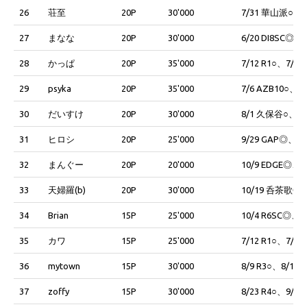
26
荘至
20P
30'000
7/31 華山派○、8
27
まなな
20P
30'000
6/20 DI8SC◎、9
28
かっぱ
20P
35'000
7/12 R1○、7/26
29
psyka
20P
35'000
7/6 AZB10○、8/
30
だいすけ
20P
30'000
8/1 久保谷○、10
31
ヒロシ
20P
25'000
9/29 GAP◎、10
32
まんぐー
20P
20'000
10/9 EDGE◎、1
33
天婦羅(b)
20P
30'000
10/19 呑茶歌◎、
34
Brian
15P
25'000
10/4 R6SC◎、10
35
カワ
15P
25'000
7/12 R1○、7/15
36
mytown
15P
30'000
8/9 R3○、8/10
37
zoffy
15P
30'000
8/23 R4○、9/13