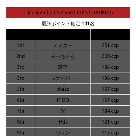
Chip and Chair Season1 POINT RANKING
最終ポイント確定 141名
順 位
名 前
ポイント
1st
ミスター
251 ccp
2nd
みっちゃん
208 ccp
3rd
荘至
196 ccp
3rd
スナイパー
196 ccp
5th
bkazz
167 ccp
6th
ITOO
157 ccp
7th
光
134 ccp
8th
せお
121 ccp
9th
ウィン
115 ccp