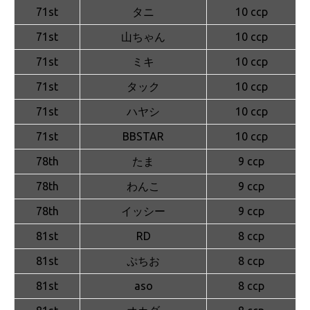
71st
タニ
10 ccp
71st
山ちゃん
10 ccp
71st
ミキ
10 ccp
71st
タック
10 ccp
71st
ハヤシ
10 ccp
71st
BBSTAR
10 ccp
78th
たま
9 ccp
78th
わんこ
9 ccp
78th
イッシー
9 ccp
81st
RD
8 ccp
81st
ぷちお
8 ccp
81st
aso
8 ccp