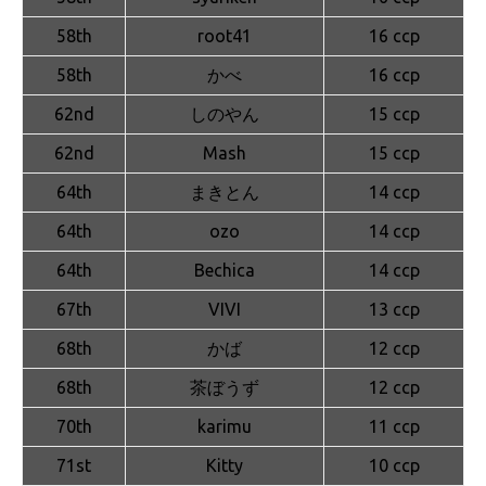
58th
root41
16 ccp
58th
かべ
16 ccp
62nd
しのやん
15 ccp
62nd
Mash
15 ccp
64th
まきとん
14 ccp
64th
ozo
14 ccp
64th
Bechica
14 ccp
67th
VIVI
13 ccp
68th
かば
12 ccp
68th
茶ぼうず
12 ccp
70th
karimu
11 ccp
71st
Kitty
10 ccp