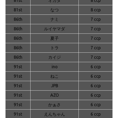
81st
オカダ
8 ccp
81st
なつ
8 ccp
86th
ナミ
7 ccp
86th
ルイヤマダ
7 ccp
86th
夏子
7 ccp
86th
トラ
7 ccp
86th
カイジ
7 ccp
91st
ino
6 ccp
91st
ねこ
6 ccp
91st
JPB
6 ccp
91st
AZO
6 ccp
91st
かぁさ
6 ccp
91st
えんちゃん
6 ccp