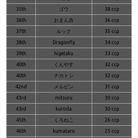
35th
ゴウ
38 ccp
36th
おまん吉
36 ccp
37th
ルック
35 ccp
38th
Dragonfly
34 ccp
39th
higetaku
33 ccp
40th
くんやす
32 ccp
40th
ナカトシ
32 ccp
42nd
メルビン
31 ccp
43rd
mitsuru
30 ccp
43rd
kuroda
30 ccp
45th
くろねこ
26 ccp
46th
kumataro
25 ccp