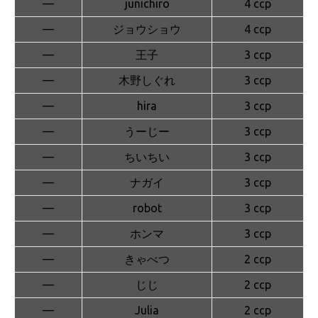
—
junichiro
4 ccp
—
ジョウショウ
4 ccp
—
王子
3 ccp
—
木野しぐれ
3 ccp
—
hira
3 ccp
—
うーじー
3 ccp
—
ちいちい
3 ccp
—
ナガイ
3 ccp
—
robot
3 ccp
—
ホンマ
3 ccp
—
きゃべつ
2 ccp
—
じじ
2 ccp
—
Julia
2 ccp