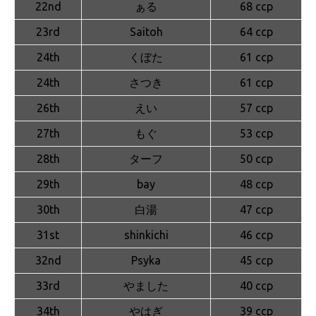
22nd
ぁる
68 ccp
23rd
Saitoh
64 ccp
24th
くぼた
61 ccp
24th
さつき
61 ccp
26th
えい
57 ccp
27th
もぐ
53 ccp
28th
ターフ
50 ccp
29th
bay
48 ccp
30th
白湯
47 ccp
31st
shinkichi
46 ccp
32nd
Psyka
45 ccp
33rd
やました
40 ccp
34th
やはぎ
39 ccp