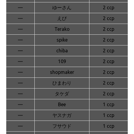
—
ゆーさん
2 ccp
—
えび
2 ccp
—
Terako
2 ccp
—
spike
2 ccp
—
chiba
2 ccp
—
109
2 ccp
—
shopmaker
2 ccp
—
ひまわり
2 ccp
—
タケダ
2 ccp
—
Bee
1 ccp
—
ヤスナガ
1 ccp
—
フサウド
1 ccp