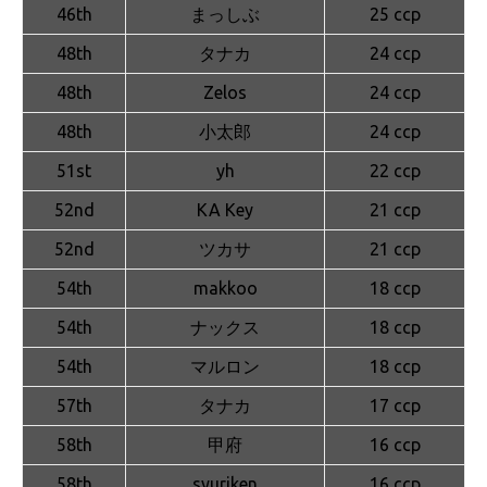
46th
まっしぶ
25 ccp
48th
タナカ
24 ccp
48th
Zelos
24 ccp
48th
小太郎
24 ccp
51st
yh
22 ccp
52nd
KA Key
21 ccp
52nd
ツカサ
21 ccp
54th
makkoo
18 ccp
54th
ナックス
18 ccp
54th
マルロン
18 ccp
57th
タナカ
17 ccp
58th
甲府
16 ccp
58th
syuriken
16 ccp