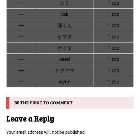
—
スミ
1 ccp
—
tak
1 ccp
—
涼くん
1 ccp
—
ヤマダ
1 ccp
—
ケイタ
1 ccp
—
seed
1 ccp
—
トクヤマ
1 ccp
—
wynn
1 ccp
BE THE FIRST TO COMMENT
Leave a Reply
Your email address will not be published.