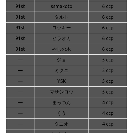
91st
ssmakoto
6 ccp
91st
タルト
6 ccp
91st
ロッキー
6 ccp
91st
ヒラオカ
6 ccp
91st
やしの木
6 ccp
—
ジョ
5 ccp
—
ミクニ
5 ccp
—
YSK
5 ccp
—
マサシロウ
5 ccp
—
まっつん
4 ccp
—
くう
4 ccp
—
タニオ
4 ccp