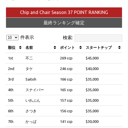
Chip and Chair Season 37 POINT RANKING
最終ランキング確定
件表示
検索:
順位
名前
ポイント
スタートチップ
1st
不二
269 ccp
$45,000
2nd
タケ
246 ccp
$40,000
3rd
Saitoh
166 ccp
$35,000
4th
スナイパー
165 ccp
$35,000
5th
いれぶん
157 ccp
$35,000
6th
さつき
156 ccp
$35,000
7th
かっぱ
141 ccp
$30,000