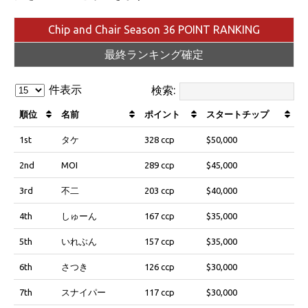
Chip and Chair Season 36 POINT RANKING
最終ランキング確定
件表示
検索:
順位
名前
ポイント
スタートチップ
1st
タケ
328 ccp
$50,000
2nd
MOI
289 ccp
$45,000
3rd
不二
203 ccp
$40,000
4th
しゅーん
167 ccp
$35,000
5th
いれぶん
157 ccp
$35,000
6th
さつき
126 ccp
$30,000
7th
スナイパー
117 ccp
$30,000