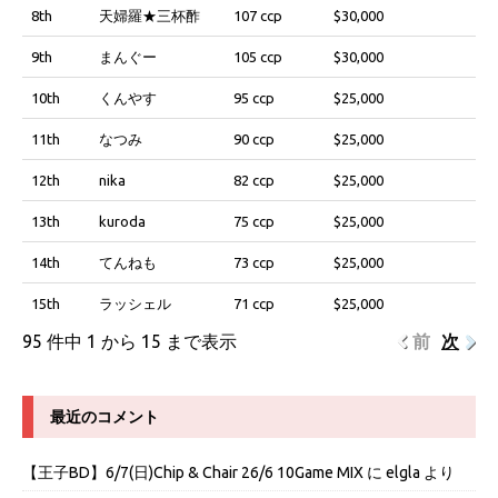
8th
天婦羅★三杯酢
107 ccp
$30,000
9th
まんぐー
105 ccp
$30,000
10th
くんやす
95 ccp
$25,000
11th
なつみ
90 ccp
$25,000
12th
nika
82 ccp
$25,000
13th
kuroda
75 ccp
$25,000
14th
てんねも
73 ccp
$25,000
15th
ラッシェル
71 ccp
$25,000
95 件中 1 から 15 まで表示
前
次
最近のコメント
【王子BD】6/7(日)Chip & Chair 26/6 10Game MIX
に
elgla
より