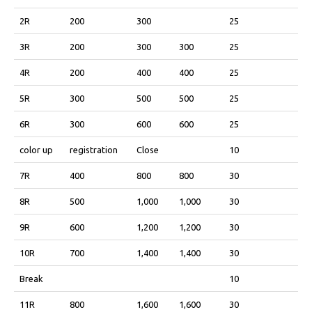
2R
200
300
25
3R
200
300
300
25
4R
200
400
400
25
5R
300
500
500
25
6R
300
600
600
25
color up
registration
Close
10
7R
400
800
800
30
8R
500
1,000
1,000
30
9R
600
1,200
1,200
30
10R
700
1,400
1,400
30
Break
10
11R
800
1,600
1,600
30