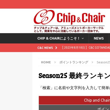
CHIP & CHAIRにようこそ！
NEWS
[ 2023年8月18日 ]
C&C GOTAN
C&C NEWS
[ 2023年8月1日 ]
8月にスタンプカ
HOME
ポイントランキング
Seaso
[ 2023年7月11日 ]
7月にスタンプ
Season25 最終ランキ
[ 2023年6月2日 ]
6月にスタンプカ
[ 2025年12月1日 ]
Waitingli
「検索」に名前や文字列を入力して簡単
Chip and Chai
ポイント