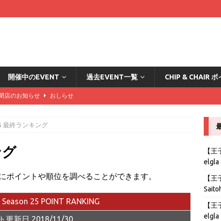
開催中のEVENT
過去EVENT一覧
CHIP & CHAI
DA閉店のお知らせ
おしらせ
ード2倍の方々はこちら
おしらせ
n25 最終ランキング
カード2倍の方々はこちら
おしらせ
ング
ード2倍の方々はこちら
おしらせ
【王子B
elgla
stの導入とリングゲームのおしらせ
おしらせ
にポイントや順位を調べることができます。
【王子B
Saito
r Season 25 POINT RANKING
【王子B
elgla
更新日 2018/11/30