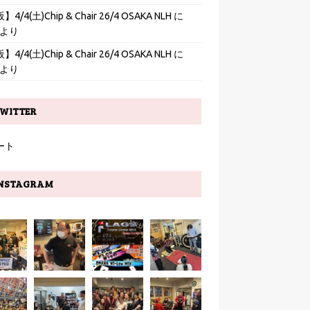
4/4(土)Chip & Chair 26/4 OSAKA NLH
に
より
4/4(土)Chip & Chair 26/4 OSAKA NLH
に
より
WITTER
ート
NSTAGRAM