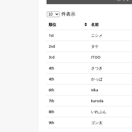
件表示
順位
名前
1st
ニシメ
2nd
タケ
3rd
ITOO
4th
さつき
4th
かっぱ
6th
nika
7th
kuroda
8th
いれぶん
9th
ゴン太