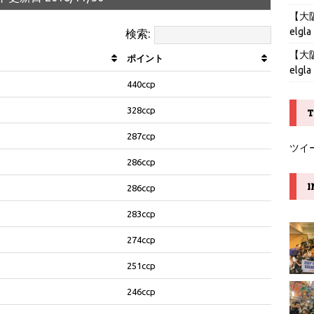
【大阪】
elgla
検索:
【大阪】
ポイント
elgla
440ccp
328ccp
T
287ccp
ツイ
286ccp
I
286ccp
283ccp
274ccp
251ccp
246ccp