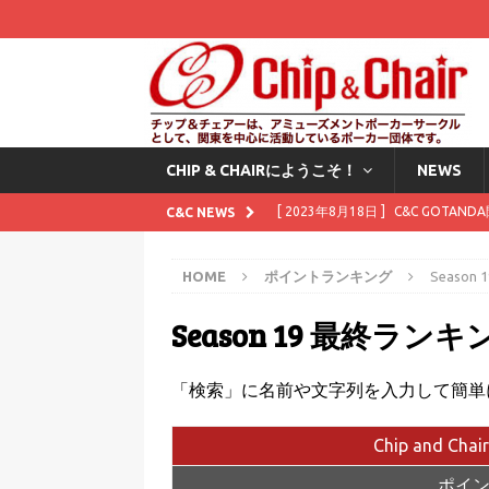
CHIP & CHAIRにようこそ！
NEWS
[ 2023年8月18日 ]
C&C GOTAN
C&C NEWS
[ 2023年8月1日 ]
8月にスタンプカ
HOME
ポイントランキング
Seaso
[ 2023年7月11日 ]
7月にスタンプ
Season 19 最終ランキ
[ 2023年6月2日 ]
6月にスタンプカ
[ 2025年12月1日 ]
Waitingli
「検索」に名前や文字列を入力して簡単
Chip and Chai
ポイント