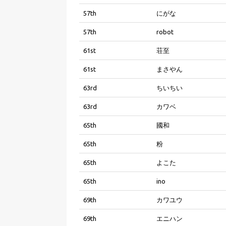
57th
にがな
57th
robot
61st
荘至
61st
まさやん
63rd
ちいちい
63rd
カワベ
65th
國和
65th
粉
65th
よこた
65th
ino
69th
カワユウ
69th
エニハン