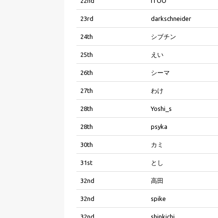
22nd
ITOO
23rd
darkschneider
24th
シブチン
25th
えい
26th
シーマ
27th
わけ
28th
Yoshi_s
28th
psyka
30th
カミ
31st
とし
32nd
高田
32nd
spike
32nd
shinkichi