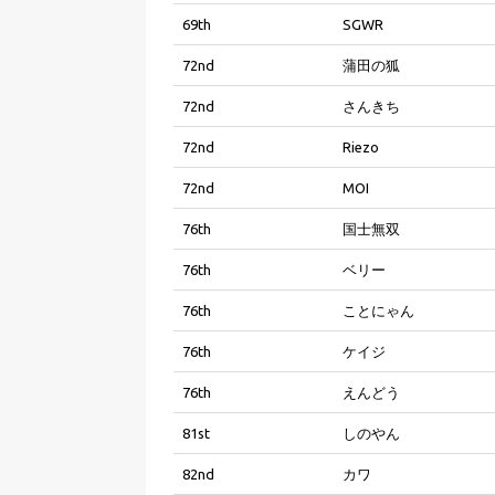
69th
SGWR
72nd
蒲田の狐
72nd
さんきち
72nd
Riezo
72nd
MOI
76th
国士無双
76th
ベリー
76th
ことにゃん
76th
ケイジ
76th
えんどう
81st
しのやん
82nd
カワ