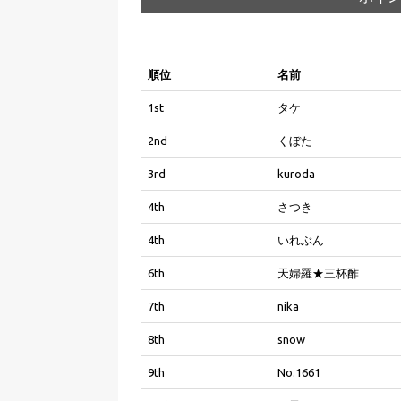
順位
名前
1st
タケ
2nd
くぼた
3rd
kuroda
4th
さつき
4th
いれぶん
6th
天婦羅★三杯酢
7th
nika
8th
snow
9th
No.1661