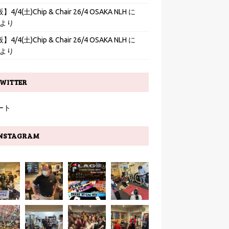
4/4(土)Chip & Chair 26/4 OSAKA NLH
に
より
4/4(土)Chip & Chair 26/4 OSAKA NLH
に
より
WITTER
ート
NSTAGRAM