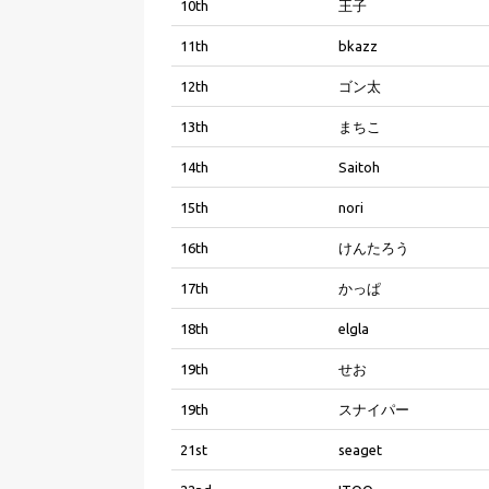
10th
王子
11th
bkazz
12th
ゴン太
13th
まちこ
14th
Saitoh
15th
nori
16th
けんたろう
17th
かっぱ
18th
elgla
19th
せお
19th
スナイパー
21st
seaget