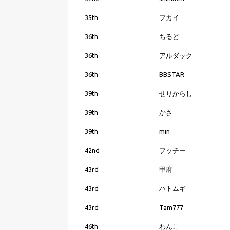
35th
フカイ
36th
ちるど
36th
アルダック
36th
BBSTAR
39th
せりからし
39th
かさ
39th
min
42nd
フッチー
43rd
甲府
43rd
ハトムギ
43rd
Tam777
46th
わんこ